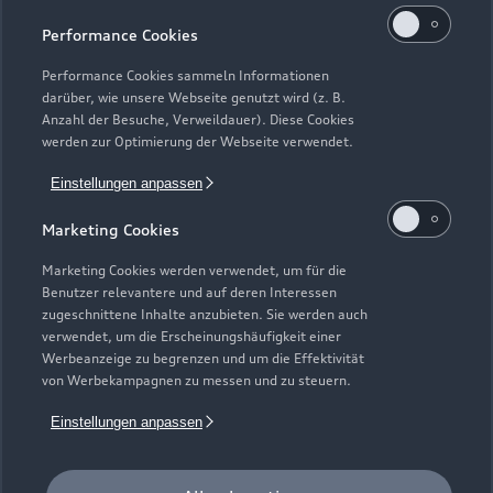
Kaufen & leasen
Alle Modelle
Performance Cookies
Modelle vergleichen
Service & Zubehör
Performance Cookies sammeln Informationen
Neuwagensuche
darüber, wie unsere Webseite genutzt wird (z. B.
Elektromodelle
Anzahl der Besuche, Verweildauer). Diese Cookies
Gebrauchtwagensuche
Support
werden zur Optimierung der Webseite verwendet.
Saisonale Angebote
Plug-in-Hybride
Gebrauchtwagen
Einstellungen anpassen
Audi Services
Über Audi
Kundenservice
Finanzierung
Marketing Cookies
Garantie
Händlersuche
Aktionen & Angebote
Unternehmen
Marketing Cookies werden verwendet, um für die
Audi digital services
Benutzer relevantere und auf deren Interessen
Audi Code
Geschäftskunden
Karriere
zugeschnittene Inhalte anzubieten. Sie werden auch
myAudi
verwendet, um die Erscheinungshäufigkeit einer
Häufige Fragen (FAQ)
Investor Relations
Werbeanzeige zu begrenzen und um die Effektivität
© 2026 AUDI AG. Alle Rechte vorbehalten
von Werbekampagnen zu messen und zu steuern.
Audi Online Beratung
Presse & Media Center
Impressum
Rechtliches
Hinweisgebersystem
Einstellungen anpassen
Online-Terminvereinbarung
Datenschutz
Datenschutzinformation
Cookie-Einstellungen
Servicekontakt
Cookie-Richtlinie
Barrierefreiheit
Audi erleben