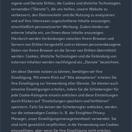
eigene und Dienste Dritter, die Cookies und ähnliche Technologien
Teile- & Zubehörverkauf
verwenden ("Dienste"), die uns helfen, unsere Website zu
Geöffnet bis
13:00
verbessern, den Datenverkehr und die Nutzung zu analysieren
und auf Ihre Interessen zugeschnittene Inhalte anzuzeigen,
einschließlich personalisierter Werbung. Zudem binden wir
externe Inhalte ein, um Ihnen diese Inhalte anzuzeigen.
Hierdurch werden Verbindungen zwischen Ihrem Browser und
Servern von Dritten hergestellt und es können personenbezogene
Daten von Ihrem Browser an die Server von Dritten übermittelt
werden. Cookies, ähnliche Technologien und die Einbindung von
externen Inhalten werden nachfolgend als „Dienste“ bezeichnet.
Um diese Dienste nutzen zu können, benötigen wir Ihre
Einwilligung. Mit einem Klick auf "Alle akzeptieren" erteilen Sie
Ihre Einwilligung zur Verwendung aller Dienste. Sie können auch
einzelne Einwilligungen erteilen, indem Sie die Schieberegler für
jede Cookie-Kategorie einzeln anklicken und diese Einstellungen
durch Klicken auf "Einstellungen speichern und fortfahren"
speichern. Falls Sie keinen der Schieberegler anklicken, werden
nur die notwendigen Cookies (z. B. der Ensighten Privacy
Zur Inspektion
Manager, unser Einwilligungsmanagementtool) verwendet. Sie
sind nicht gesetzlich verpflichtet, in die Verwendung von Cookies
einzuwilligen, aber wenn Sie Ihre Einwilligung nicht erteilen,