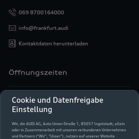
069 8700164000
info@frankfurt.audi
Kontaktdaten herunterladen
Öffnungszeiten
Verkauf
Cookie und Datenfreigabe
Geöffnet bis
14:00
Einstellung
Service
Wir, die AUDI AG, Auto-Union-Straße 1, 85057 Ingolstadt, allein
Geöffnet bis
13:00
oder in Zusammenarbeit mit unseren verbundenen Unternehmen
und Partnern ("Wir", "Unser"), nutzen auf unserer Website